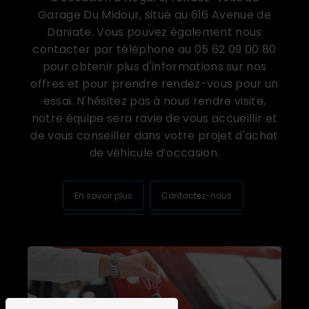
Garage Du Midour, situé au 616 Avenue de
Daniate. Vous pouvez également nous
contacter par téléphone au 05 62 09 00 80
pour obtenir plus d'informations sur nos
offres et pour prendre rendez-vous pour un
essai. N'hésitez pas à nous rendre visite,
notre équipe sera ravie de vous accueillir et
de vous conseiller dans votre projet d'achat
de véhicule d’occasion.
En savoir plus
Contactez-nous