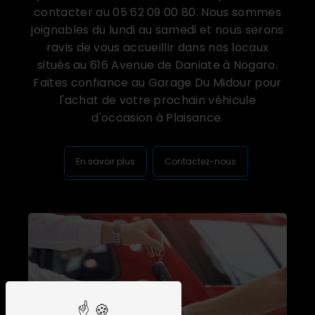
contacter au 05 62 09 00 80. Nous sommes
joignables du lundi au samedi et nous serons
ravis de vous accueillir dans nos locaux
situés au 616 Avenue de Daniate à Nogaro.
Faites confiance au Garage Du Midour pour
l'achat de votre prochain véhicule
d'occasion à Plaisance.
En savoir plus
Contactez-nous