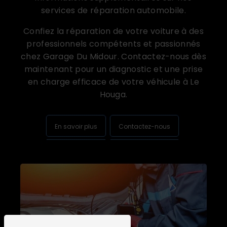
services de réparation automobile.
Confiez la réparation de votre voiture à des
professionnels compétents et passionnés
chez Garage Du Midour. Contactez-nous dès
maintenant pour un diagnostic et une prise
en charge efficace de votre véhicule à Le
Houga.
En savoir plus
Contactez-nous